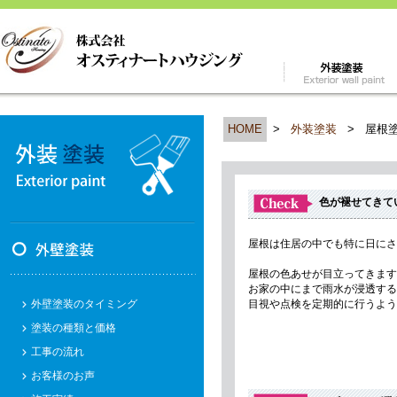
HOME
>
外装塗装
>
屋根
色が褪せてきて
屋根は住居の中でも特に日にさ
屋根の色あせが目立ってきます
お家の中にまで雨水が浸透する
外壁塗装のタイミング
目視や点検を定期的に行うよう
塗装の種類と価格
工事の流れ
お客様のお声