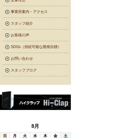
企業理念
事業所案内・アクセス
スタッフ紹介
お客様の声
SDGs（持続可能な開発目標）
お問い合わせ
スタッフブログ
8月
日
月
火
水
木
金
土