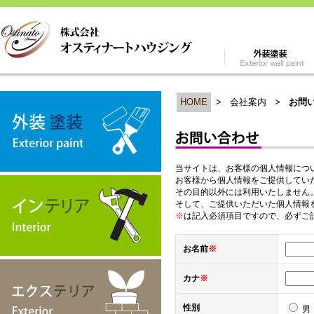
HOME
>
会社案内
>
お問
当サイトは、お客様の個人情報につ
お客様から個人情報をご提供してい
その目的以外には利用いたしません
そして、ご提供いただいた個人情報
※
は記入必須項目ですので、必ずご
お名前
※
カナ
※
性別
男