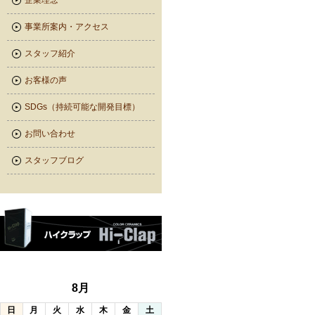
企業理念
事業所案内・アクセス
スタッフ紹介
お客様の声
SDGs（持続可能な開発目標）
お問い合わせ
スタッフブログ
8月
日
月
火
水
木
金
土