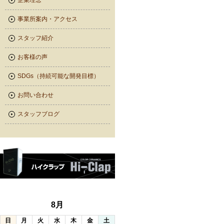
企業理念
事業所案内・アクセス
スタッフ紹介
お客様の声
SDGs（持続可能な開発目標）
お問い合わせ
スタッフブログ
8月
日
月
火
水
木
金
土