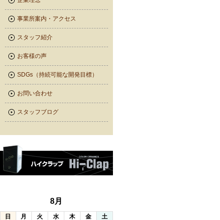
企業理念
事業所案内・アクセス
スタッフ紹介
お客様の声
SDGs（持続可能な開発目標）
お問い合わせ
スタッフブログ
8月
日
月
火
水
木
金
土