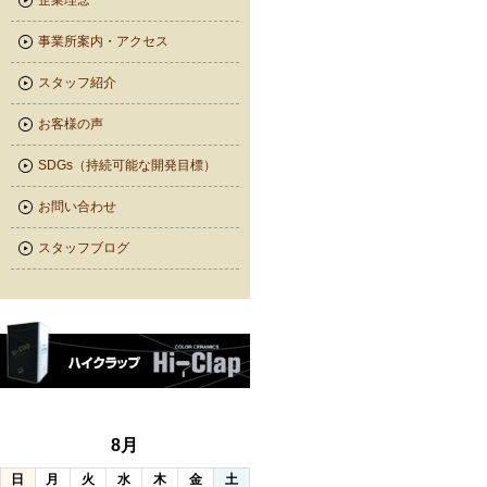
企業理念
事業所案内・アクセス
スタッフ紹介
お客様の声
SDGs（持続可能な開発目標）
お問い合わせ
スタッフブログ
8月
日
月
火
水
木
金
土