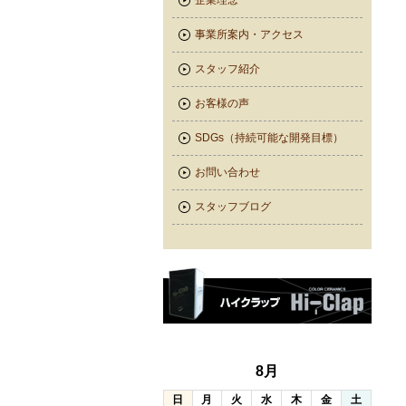
企業理念
事業所案内・アクセス
スタッフ紹介
お客様の声
SDGs（持続可能な開発目標）
お問い合わせ
スタッフブログ
8月
日
月
火
水
木
金
土