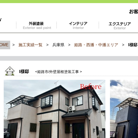
OME
>
施工実績一覧
>
兵庫県
>
姫路・西播・中播エリア
>
I様邸
I様邸
<姫路市/外壁屋根塗装工事 >