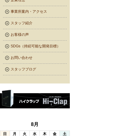
企業理念
事業所案内・アクセス
スタッフ紹介
お客様の声
SDGs（持続可能な開発目標）
お問い合わせ
スタッフブログ
8月
日
月
火
水
木
金
土