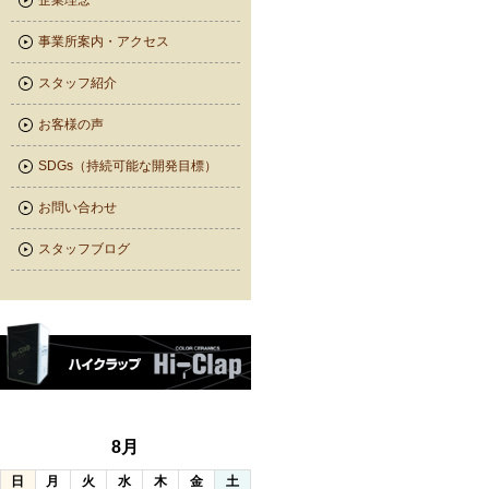
企業理念
事業所案内・アクセス
スタッフ紹介
お客様の声
SDGs（持続可能な開発目標）
お問い合わせ
スタッフブログ
8月
日
月
火
水
木
金
土