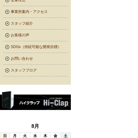
企業理念
事業所案内・アクセス
スタッフ紹介
お客様の声
SDGs（持続可能な開発目標）
お問い合わせ
スタッフブログ
8月
日
月
火
水
木
金
土