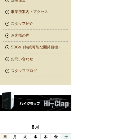
企業理念
事業所案内・アクセス
スタッフ紹介
お客様の声
SDGs（持続可能な開発目標）
お問い合わせ
スタッフブログ
8月
日
月
火
水
木
金
土