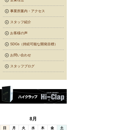
企業理念
事業所案内・アクセス
スタッフ紹介
お客様の声
SDGs（持続可能な開発目標）
お問い合わせ
スタッフブログ
8月
日
月
火
水
木
金
土