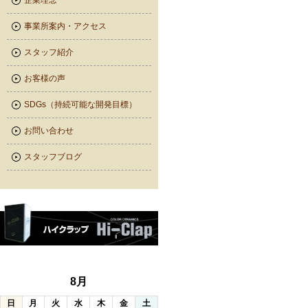
企業理念
事業所案内・アクセス
スタッフ紹介
お客様の声
SDGs（持続可能な開発目標）
お問い合わせ
スタッフブログ
8月
日
月
火
水
木
金
土