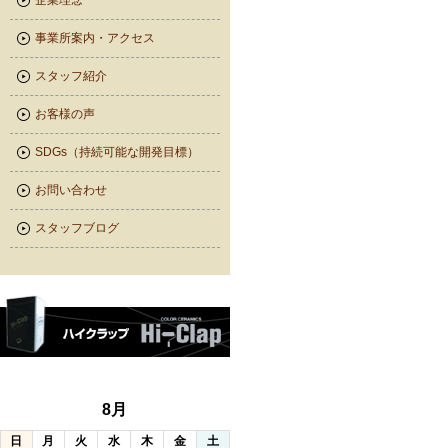
企業理念
事業所案内・アクセス
スタッフ紹介
お客様の声
SDGs（持続可能な開発目標）
お問い合わせ
スタッフブログ
8月
日
月
火
水
木
金
土