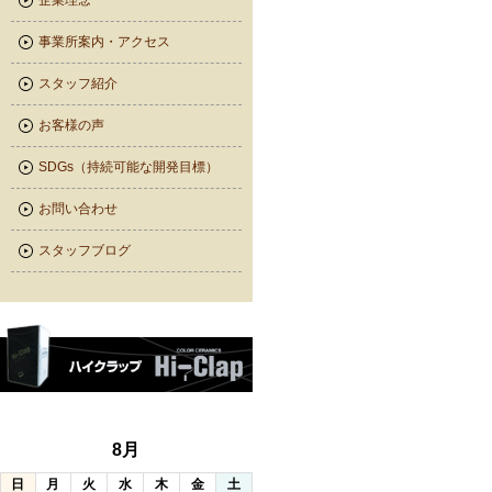
企業理念
事業所案内・アクセス
スタッフ紹介
お客様の声
SDGs（持続可能な開発目標）
お問い合わせ
スタッフブログ
8月
日
月
火
水
木
金
土