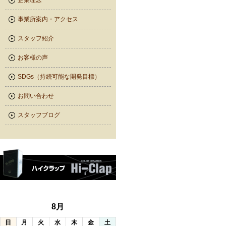
企業理念
事業所案内・アクセス
スタッフ紹介
お客様の声
SDGs（持続可能な開発目標）
お問い合わせ
スタッフブログ
8月
日
月
火
水
木
金
土